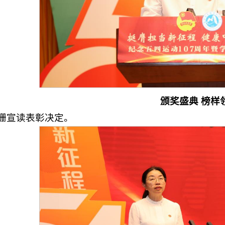
颁奖盛典 榜样
珊宣读表彰决定。