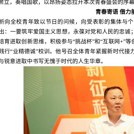
肃立，奏唱国歌，以昂扬姿态拉开本次青春盛会的序
青春寄语 借力
祈向全校青年致以节日的问候，向受表彰的集体与个
出：一要筑牢爱国主义思想，永葆对党和人民的忠诚
培育进取创新思维，积极参与“挑战杯”和“互联网+”
践行“业精德诚”校训。他号召全体青年紧握新时代接
与锐意进取中书写无愧于时代的人生华章。