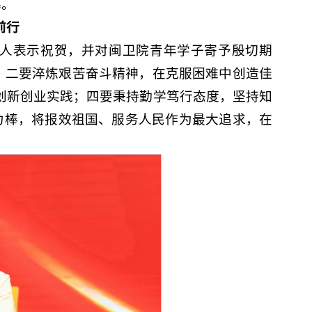
幕。
前行
人表示祝贺，并对闽卫院青年学子寄予殷切期
；二要淬炼艰苦奋斗精神，在克服困难中创造佳
等创新创业实践；四要秉持勤学笃行态度，坚持知
力棒，将报效祖国、服务人民作为最大追求，在