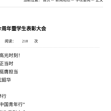
当前位置：
首页
->
新闻动态
->
学校要闻
-> 正文
7周年暨学生表彰大会
阅读：
218
次
高光时刻！
正当时
挺膺担当
代韶华
举行
中国青年行”